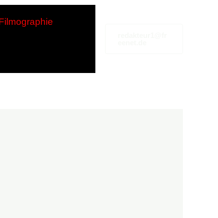
Filmographie
redakteur1@fr
eenet.de