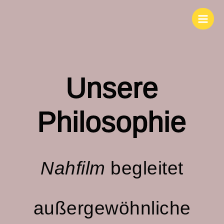
Zum
Main
Inhalt
Men
springen
Unsere
Philosophie
Nahfilm
begleitet
außergewöhnliche